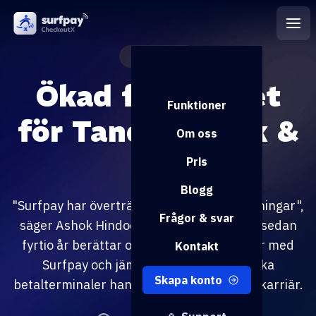
Kundcase
Ökad flexibilitet
Funktioner
för Tandoori Kök &
Om oss
Bar
Pris
Blogg
"Surfpay har överträffat alla mina förväntningar",
Frågor & svar
säger Ashok Hindocha. Egenföretagaren sedan
fyrtio år berättar om sina första månader med
Kontakt
Surfpay och jämför med de många olika
Skapa konto
betalterminaler han har använt under sin karriär.