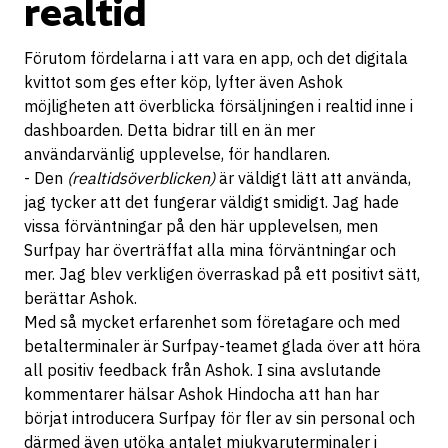
realtid
Förutom fördelarna i att vara en app, och det digitala
kvittot som ges efter köp, lyfter även Ashok
möjligheten att överblicka försäljningen i realtid inne i
dashboarden. Detta bidrar till en än mer
användarvänlig upplevelse, för handlaren.
- Den
(realtidsöverblicken)
är väldigt lätt att använda,
jag tycker att det fungerar väldigt smidigt. Jag hade
vissa förväntningar på den här upplevelsen, men
Surfpay har överträffat alla mina förväntningar och
mer. Jag blev verkligen överraskad på ett positivt sätt,
berättar Ashok.
Med så mycket erfarenhet som företagare och med
betalterminaler är Surfpay-teamet glada över att höra
all positiv feedback från Ashok. I sina avslutande
kommentarer hälsar Ashok Hindocha att han har
börjat introducera Surfpay för fler av sin personal och
därmed även utöka antalet mjukvaruterminaler i