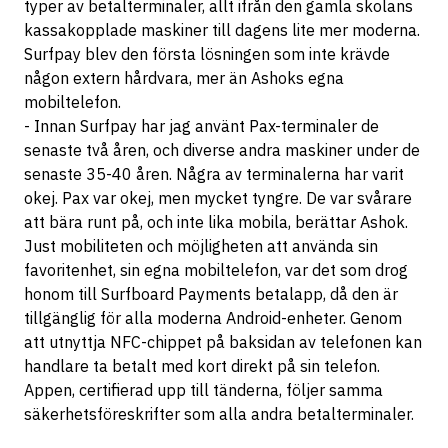
typer av betalterminaler, allt ifrån den gamla skolans
kassakopplade maskiner till dagens lite mer moderna.
Surfpay blev den första lösningen som inte krävde
någon extern hårdvara, mer än Ashoks egna
mobiltelefon.
- Innan Surfpay har jag använt Pax-terminaler de
senaste två åren, och diverse andra maskiner under de
senaste 35-40 åren. Några av terminalerna har varit
okej. Pax var okej, men mycket tyngre. De var svårare
att bära runt på, och inte lika mobila, berättar Ashok.
Just mobiliteten och möjligheten att använda sin
favoritenhet, sin egna mobiltelefon, var det som drog
honom till Surfboard Payments betalapp, då den är
tillgänglig för alla moderna Android-enheter. Genom
att utnyttja NFC-chippet på baksidan av telefonen kan
handlare ta betalt med kort direkt på sin telefon.
Appen, certifierad upp till tänderna, följer samma
säkerhetsföreskrifter som alla andra betalterminaler.