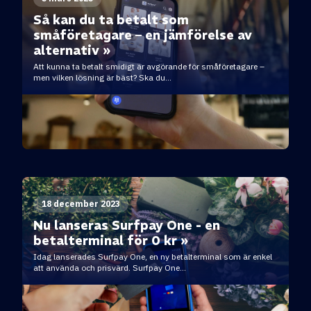
Så kan du ta betalt som
småföretagare – en jämförelse av
alternativ »
Att kunna ta betalt smidigt är avgörande för småföretagare –
men vilken lösning är bäst? Ska du...
18 december 2023
Nu lanseras Surfpay One - en
betalterminal för 0 kr »
Idag lanserades Surfpay One, en ny betalterminal som är enkel
att använda och prisvärd. Surfpay One...