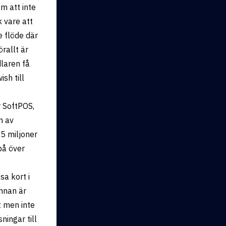
m att inte
 vare att
e flöde där
örallt är
laren få
sh till
r SoftPOS,
n av
5 miljoner
på över
a kort i
nnan är
t men inte
ingar till