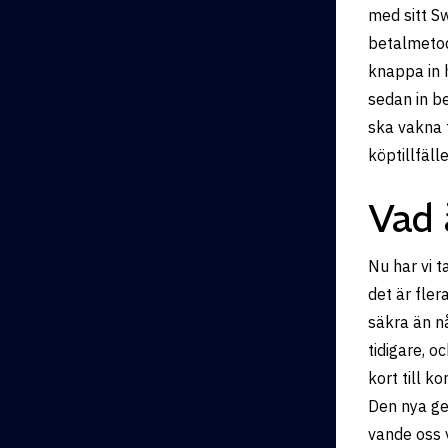
med sitt S
betalmetod
knappa in 
sedan in be
ska vakna t
köptillfälle
Vad 
Nu har vi t
det är fle
säkra än n
tidigare, o
kort till k
Den nya ge
vande oss 