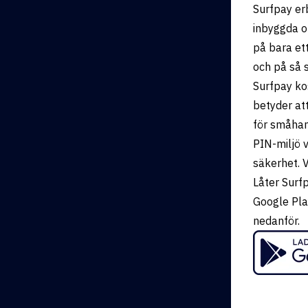
Surfpay er
inbyggda o
på bara ett
och på så s
Surfpay ko
betyder att
för småhand
PIN-miljö v
säkerhet. V
Låter Surf
Google Pla
nedanför.