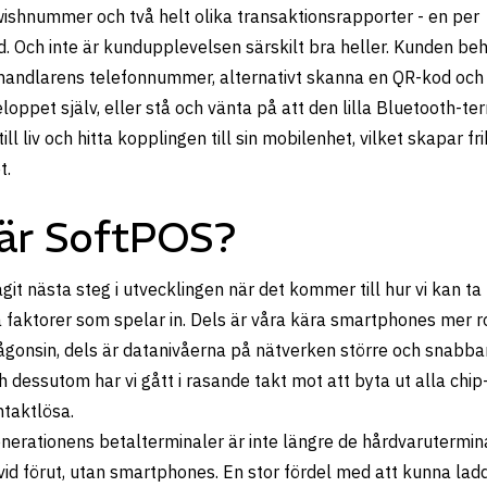
wishnummer och två helt olika transaktionsrapporter - en per
. Och inte är kundupplevelsen särskilt bra heller. Kunden be
handlarens telefonnummer, alternativt skanna en QR-kod och 
loppet själv, eller stå och vänta på att den lilla Bluetooth-te
ill liv och hitta kopplingen till sin mobilenhet, vilket skapar fri
t.
är SoftPOS?
agit nästa steg i utvecklingen när det kommer till hur vi kan ta
ra faktorer som spelar in. Dels är våra kära smartphones mer 
ågonsin, dels är datanivåerna på nätverken större och snabba
ch dessutom har vi gått i rasande takt mot att byta ut alla chi
ontaktlösa.
nerationens betalterminaler är inte längre de hårdvarutermina
vid förut, utan smartphones. En stor fördel med att kunna lad