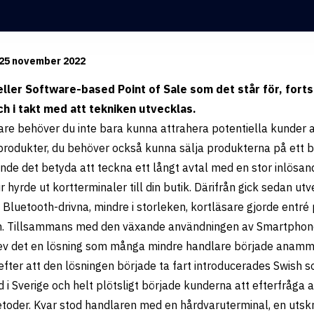
 25 november 2022
ller Software-based Point of Sale som det står för, forts
 i takt med att tekniken utvecklas.
re behöver du inte bara kunna attrahera potentiella kunder at
produkter, du behöver också kunna sälja produkterna på ett br
unde det betyda att teckna ett långt avtal med en stor inlösa
ur hyrde ut kortterminaler till din butik. Därifrån gick sedan ut
Bluetooth-drivna, mindre i storleken, kortläsare gjorde entré
. Tillsammans med den växande användningen av Smartphon
ev det en lösning som många mindre handlare började anamm
efter att den lösningen började ta fart introducerades Swish 
 i Sverige och helt plötsligt började kunderna att efterfråga 
toder. Kvar stod handlaren med en hårdvaruterminal, en utsk