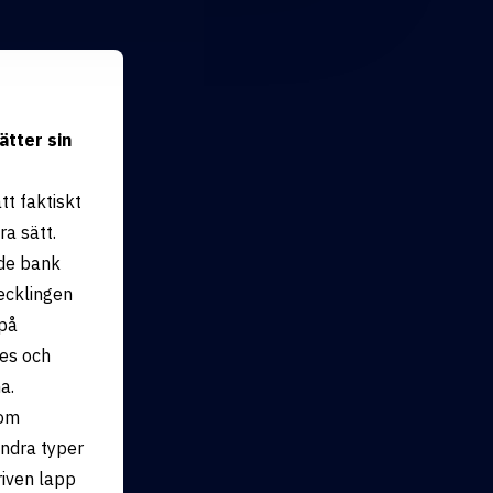
ätter sin
t faktiskt
a sätt.
nde bank
vecklingen
 på
es och
a.
som
andra typer
riven lapp