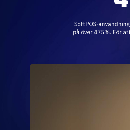
SoftPOS-användninge
på över 475%. För att