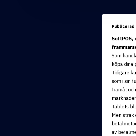
Publicerad
SoftPOS, e
frammarsch
Som handla
köpa dina 
Tidigare k
som i sin t
framåt och 
marknaden
Tablets bl
Men strax 
betalmetod
av betalme