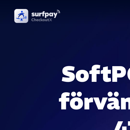
SoftP
förvä
4