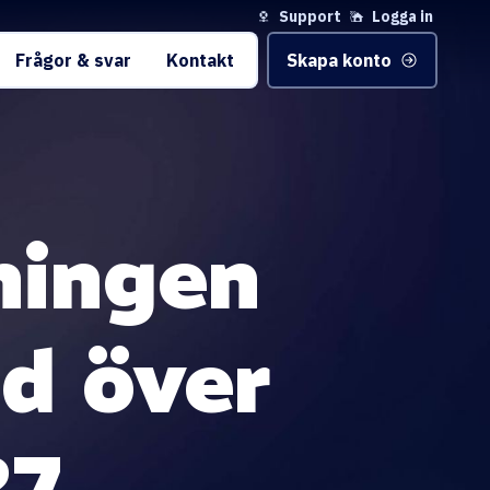
Support
Logga in
Frågor & svar
Kontakt
Skapa konto
ningen
d över
27