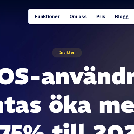
Funktioner
Om oss
Pris
Blogg
Insikter
OS-använd
ntas öka me
75% till 20