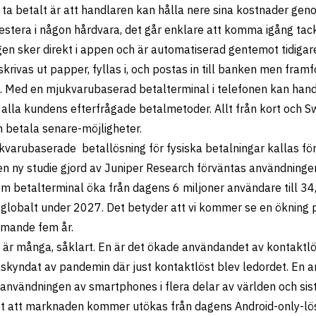
 ta betalt är att handlaren kan hålla nere sina kostnader geno
estera i någon hårdvara, det går enklare att komma igång tack
gen sker direkt i appen och är automatiserad gentemot tidigar
skrivas ut papper, fyllas i, och postas in till banken men framf
t. Med en mjukvarubaserad betalterminal i telefonen kan hand
ll alla kundens efterfrågade betalmetoder. Allt från kort och Swi
h betala senare-möjligheter.
varubaserade betallösning för fysiska betalningar kallas fö
en ny studie gjord av
Juniper Research
förväntas användninge
m betalterminal öka från dagens 6 miljoner användare till 34,
globalt under 2027. Det betyder att vi kommer se en ökning 
ande fem år.
 är många, såklart. En är det ökade användandet av kontaktlös
åskyndat av pandemin där just kontaktlöst blev ledordet. En a
användningen av smartphones i flera delar av världen och sis
et att marknaden kommer utökas från dagens Android-only-lösn