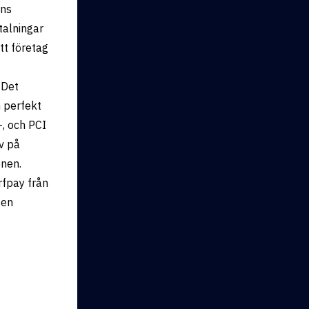
ens
talningar
tt företag
 Det
n perfekt
-, och PCI
av på
onen.
rfpay från
pen