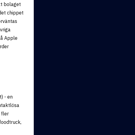
tt bolaget
det chippet
örväntas
vriga
då Apple
rder
) - en
ntaktlösa
 fler
foodtruck,