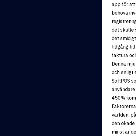
app för att
behöva inv
registrerin
det skulle 
det smidig
tillgång ti
faktura oc
Denna mjuk
och enligt 
SoftPOS so
användare 
450% komm
Faktorerna
världen, p
den ökade 
minst är d