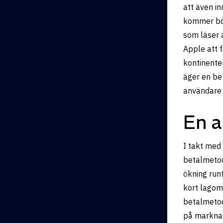
att även i
kommer bör
som läser 
Apple att f
kontinente
äger en be
användare 
En a
I takt med
betalmetod
ökning run
kort lagom 
betalmetode
på marknad