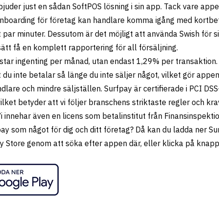
bjuder just en sådan SoftPOS lösning i sin app. Tack vare app
nboarding för företag kan handlare komma igång med kortbe
 par minuter. Dessutom är det möjligt att använda Swish för si
ätt få en komplett rapportering för all försäljning.
star ingenting per månad, utan endast 1,29% per transaktion.
 du inte betalar så länge du inte säljer något, vilket gör appe
lare och mindre säljställen. Surfpay är certifierade i PCI DSS
ilket betyder att vi följer branschens striktaste regler och kr
i innehar även en licens som betalinstitut från Finansinspekti
pay som något för dig och ditt företag? Då kan du ladda ner Su
y Store genom att söka efter appen där, eller klicka på knap