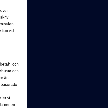
höver
skriv
rminalen
ktion vid
 betalt, och
robusta och
re än
p-baserade
ler vi
da ner en