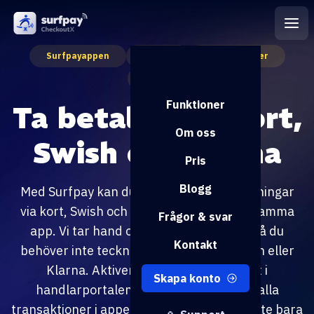
Surfpayappen
Klarna
Betalmetoder
Swish
Funktioner
Ta betalt med kort,
Om oss
Swish och Klarna
Pris
Blogg
Med Surfpay kan du enkelt ta emot betalningar
via kort, Swish och Klarna – allt i en och samma
Frågor & svar
app. Vi tar hand om alla integrationer, så du
Kontakt
behöver inte teckna egna avtal med Swish eller
Klarna. Aktivera betalmetoder direkt i
Skapa konto
handlarportalen, och hantera smidigt alla
transaktioner i appen. Surfpay förenklar inte bara