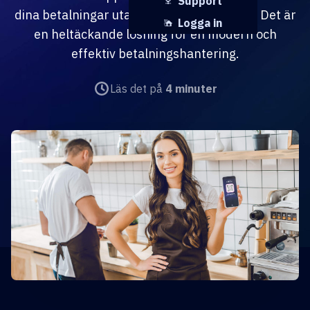
Support
dina betalningar utan också din bokföring. Det är
Logga in
en heltäckande lösning för en modern och
effektiv betalningshantering.
Läs det på
4 minuter