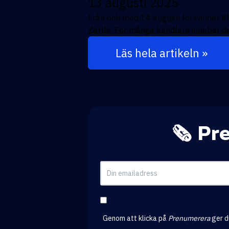
13 augusti 2025
Från och med 14 augusti försvinner 
Zettle. För många handlare innebär det
Läs hela artikeln »
🗞️ P
Genom att klicka på
Prenumerera
ger d