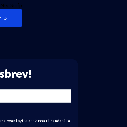
 Med Surfp...
n »
sbrev!
na ovan i syfte att kunna tillhandahålla