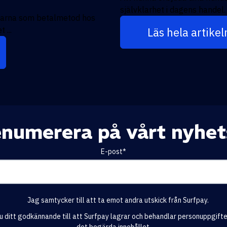
självklarhet i dagens handel.
Klarna som betalmetod hos
 ...
Läs hela artikel
renumerera på vårt nyhet
E-post
*
Jag samtycker till att ta emot andra utskick från Surfpay.
u ditt godkännande till att Surfpay lagrar och behandlar personuppgifter