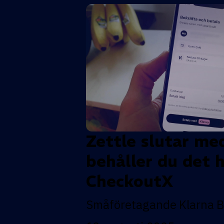
Zettle slutar me
behåller du det 
CheckoutX
Småföretagande
Klarna
B