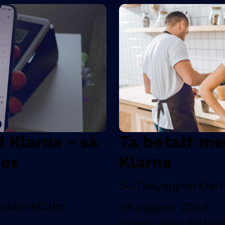
d Klarna – så
Ta betalt me
hos
Klarna
Surfpayappen
Klar
etalmetoder
23 augusti 2024
Att kunna erbjuda dina kunder