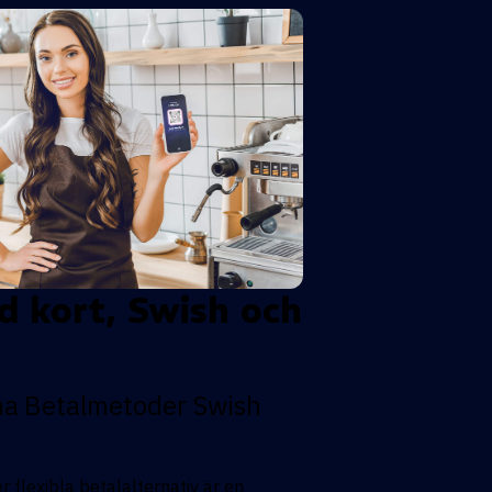
d kort, Swish och
na
Betalmetoder
Swish
 flexibla betalalternativ är en