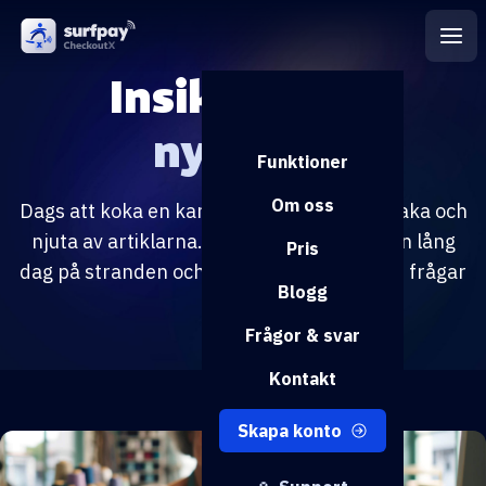
Insikter och
nyheter
Funktioner
Om oss
Dags att koka en kanna kaffe, luta dig tillbaka och
njuta av artiklarna. Perfekt syssla efter en lång
Pris
dag på stranden och bland vågorna, om du frågar
Blogg
oss.
Frågor & svar
Kontakt
Skapa konto