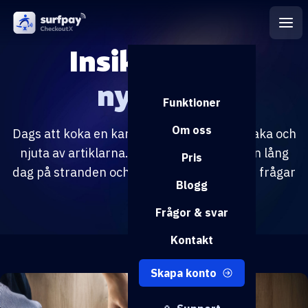
Insikter och
nyheter
Funktioner
Om oss
Dags att koka en kanna kaffe, luta dig tillbaka och
njuta av artiklarna. Perfekt syssla efter en lång
Pris
dag på stranden och bland vågorna, om du frågar
Blogg
oss.
Frågor & svar
Kontakt
Skapa konto