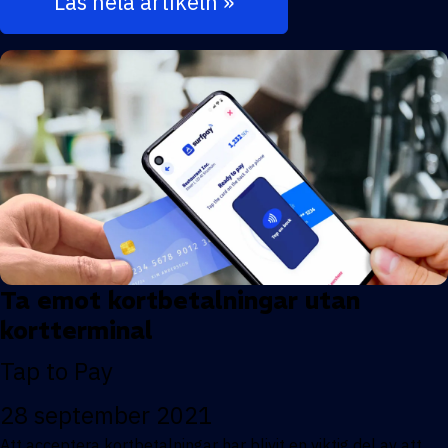
Läs hela artikeln »
Ta emot kortbetalningar utan
kortterminal
Tap to Pay
28 september 2021
Att acceptera kortbetalningar har blivit en viktig del av att