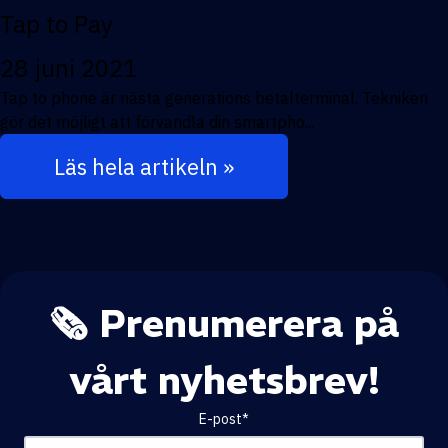
Tap to Pay
28 juni 2021
Tap to phone är nästa generations betalterminal. Tekniken
gör det möjligt att förvandla din smartpho...
Läs hela artikeln »
🗞️ Prenumerera på
vårt nyhetsbrev!
E-post
*