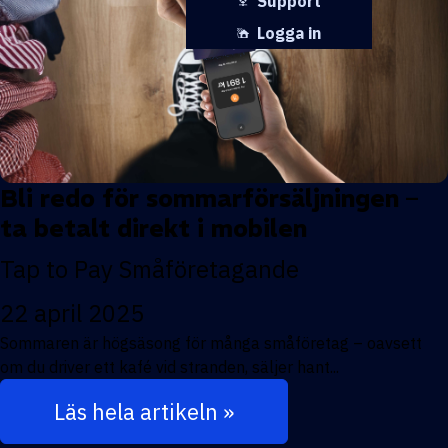
Support
Logga in
Bli redo för sommarförsäljningen –
ta betalt direkt i mobilen
Tap to Pay
Småföretagande
22 april 2025
Sommaren är högsäsong för många småföretag – oavsett
om du driver ett kafé vid stranden, säljer hant...
Läs hela artikeln »