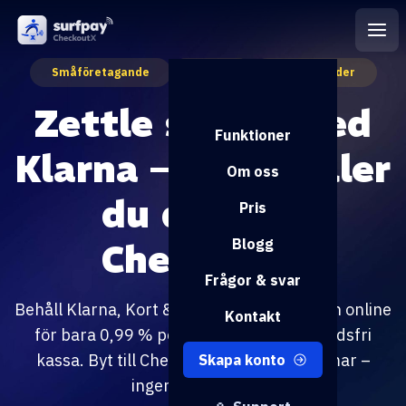
Småföretagande
Klarna
Betalmetoder
Zettle slutar med
Funktioner
Klarna – så behåller
Om oss
du det hos
Pris
Blogg
CheckoutX
Frågor & svar
Behåll Klarna, Kort & Swish både i butik och online
Kontakt
för bara 0,99 % per transaktion. Kostnadsfri
kassa. Byt till CheckoutX på ett par timmar –
Skapa konto
ingen bindningstid.