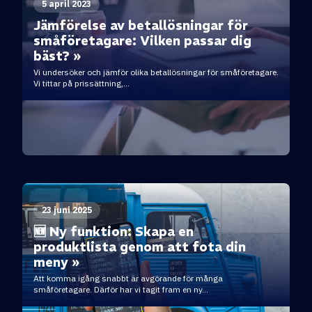
5 april 2023
Jämförelse av betallösningar för
småföretagare: Vilken passar dig
bäst? »
Vi undersöker och jämför olika betallösningar för småföretagare.
Vi tittar på prissättning,...
23 juni 2025
🆕 Ny funktion: Skapa en
produktlista genom att fota din
meny »
Att komma igång snabbt är avgörande för många
småföretagare. Därför har vi tagit fram en ny...