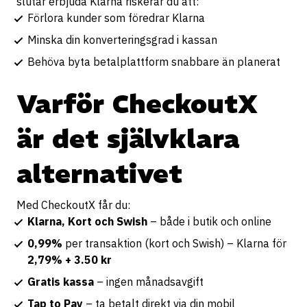
slutar erbjuda Klarna riskerar du att:
Förlora kunder som föredrar Klarna
Minska din konverteringsgrad i kassan
Behöva byta betalplattform snabbare än planerat
Varför CheckoutX
är det självklara
alternativet
Med CheckoutX får du:
Klarna, Kort och Swish
– både i butik och online
0,99%
per transaktion (kort och Swish) – Klarna för
2,79% + 3.50 kr
Gratis kassa
– ingen månadsavgift
Tap to Pay
– ta betalt direkt via din mobil