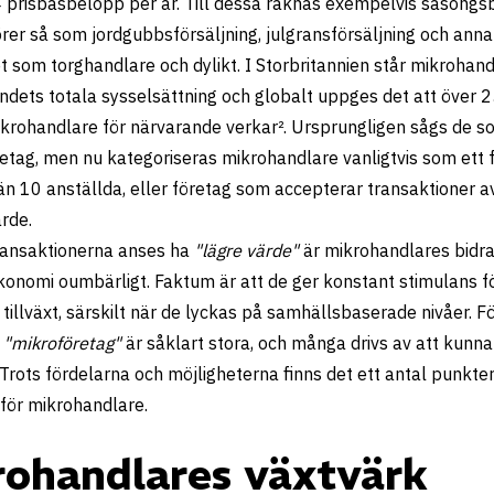
 prisbasbelopp per år. Till dessa räknas exempelvis säsong
rer så som jordgubbsförsäljning, julgransförsäljning och anna
 som torghandlare och dylikt. I Storbritannien står mikrohand
ndets totala sysselsättning och globalt uppges det att över 
ikrohandlare för närvarande verkar
²
. Ursprungligen sågs de s
tag, men nu kategoriseras mikrohandlare vanligtvis som ett 
än 10 anställda, eller företag som accepterar transaktioner a
ärde.
ansaktionerna anses ha
"lägre värde"
är mikrohandlares bidrag
konomi oumbärligt. Faktum är att de ger konstant stimulans f
tillväxt, särskilt när de lyckas på samhällsbaserade nivåer. F
a
"mikroföretag"
är såklart stora, och många drivs av att kunna 
Trots fördelarna och möjligheterna finns det ett antal punkter
 för mikrohandlare.
rohandlares växtvärk