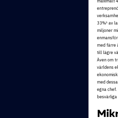
maximalt 4
entreprenö
verksamhet
33%
¹
av la
miljoner m
enmansföre
med färre 
till lägre v
Även om tr
världens e
ekonomisk 
med dess
egna chef. 
besvärliga
Mik