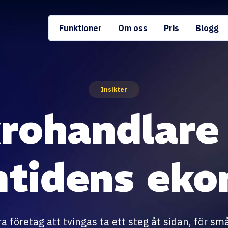
Funktioner
Om oss
Pris
Blogg
Insikter
rohandlare
mtidens eko
ora företag att tvingas ta ett steg åt sidan, för s