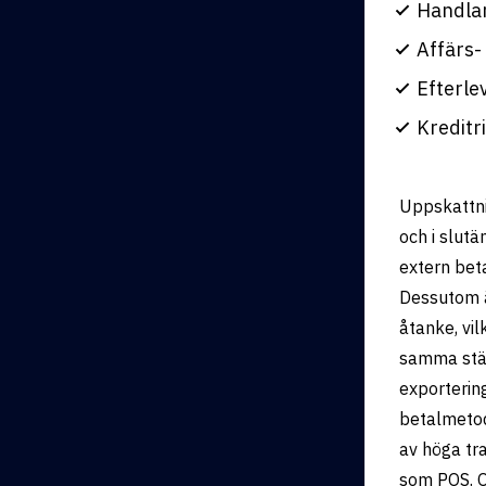
Handlar
Affärs-
Efterle
Kreditr
Uppskattnin
och i slutä
extern bet
Dessutom ä
åtanke, vi
samma stäl
exportering
betalmetod
av höga tra
som POS. O