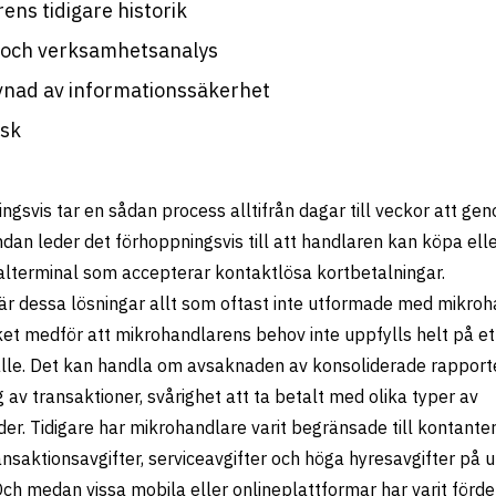
ens tidigare historik
 och verksamhetsanalys
vnad av informationssäkerhet
isk
gsvis tar en sådan process alltifrån dagar till veckor att ge
ndan leder det förhoppningsvis till att handlaren kan köpa ell
alterminal som accepterar kontaktlösa kortbetalningar.
r dessa lösningar allt som oftast inte utformade med mikroha
lket medför att mikrohandlarens behov inte uppfylls helt på et
le. Det kan handla om avsaknaden av konsoliderade rapporte
 av transaktioner, svårighet att ta betalt med olika typer av
er. Tidigare har mikrohandlare varit begränsade till kontante
nsaktionsavgifter, serviceavgifter och höga hyresavgifter på u
ch medan vissa mobila eller onlineplattformar har varit förde