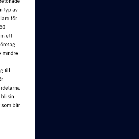
sbetonade
n typ av
lare för
250
om ett
företag
v mindre
 till
ör
ördelarna
bli sin
 som blir