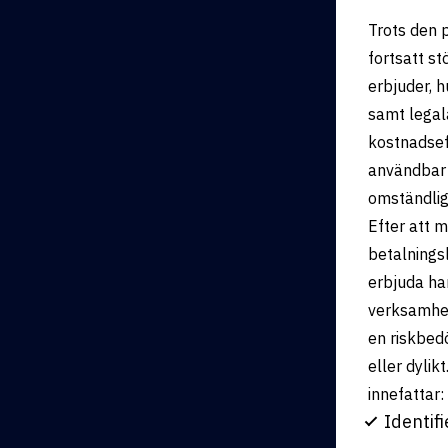
Trots den p
fortsatt st
erbjuder, h
samt legala
kostnadseff
användbar 
omständlig
Efter att m
betalnings
erbjuda han
verksamhet
en riskbedö
eller dyli
innefattar:
Identif