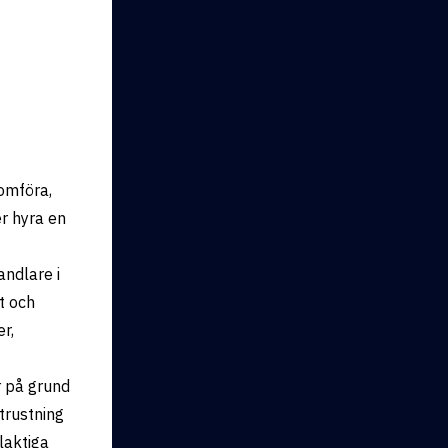
nomföra,
er hyra en
ndlare i
t och
r,
r på grund
trustning
laktiga