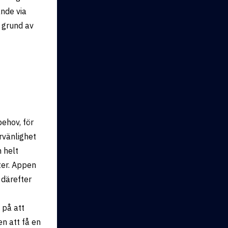
nde via
 grund av
ehov, för
rvänlighet
h helt
ter. Appen
 därefter
 på att
n att få en