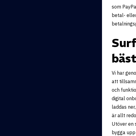
som PayPal
betal- ell
betalnings
Sur
bäs
Vi har gen
att tillsa
och funktio
digital onb
laddas ner,
är allt re
Utöver en 
bygga upp 