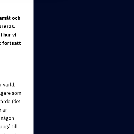
amåt och
oreras.
 hur vi
 fortsatt
 värld.
tagare som
värde (det
e är
 någon
ppgå till