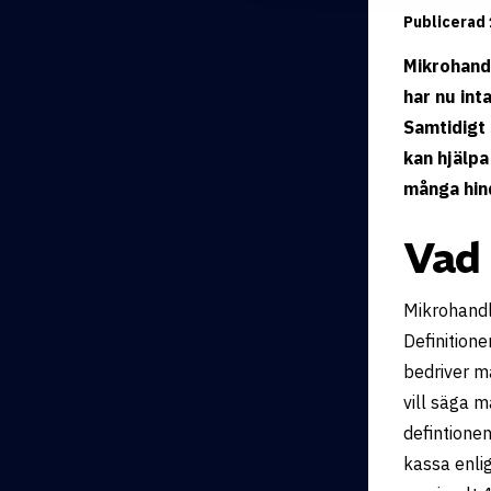
Publicerad 
Mikrohand
har nu int
Samtidigt 
kan hjälpa
många hind
Vad 
Mikrohandl
Definition
bedriver m
vill säga 
defintione
kassa enlig