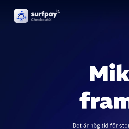
Mik
fra
Det är hög tid för st