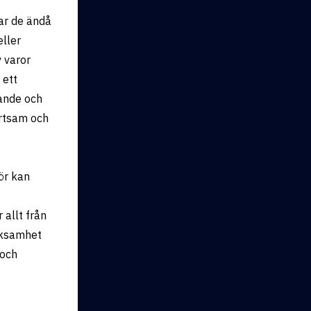
kar de ändå
eller
v varor
 ett
rande och
ärtsam och
ör kan
 allt från
erksamhet
 och