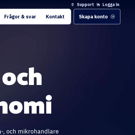
Support
Logga in
Frågor & svar
Kontakt
Skapa konto
 och
nomi
må-, och mikrohandlare