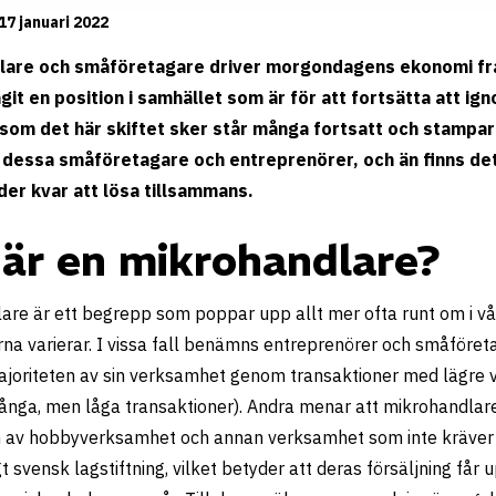
17 januari 2022
lare och småföretagare driver morgondagens ekonomi fr
agit en position i samhället som är för att fortsätta att ign
som det här skiftet sker står många fortsatt och stampar i
 dessa småföretagare och entreprenörer, och än finns det
er kvar att lösa tillsammans.
är en mikrohandlare?
are är ett begrepp som poppar upp allt mer ofta runt om i vår
erna varierar. I vissa fall benämns entreprenörer och småföre
ajoriteten av sin verksamhet genom transaktioner med lägre 
många, men låga transaktioner). Andra menar att mikrohandlar
n av hobbyverksamhet och annan verksamhet som inte kräver
t svensk lagstiftning, vilket betyder att deras försäljning får u