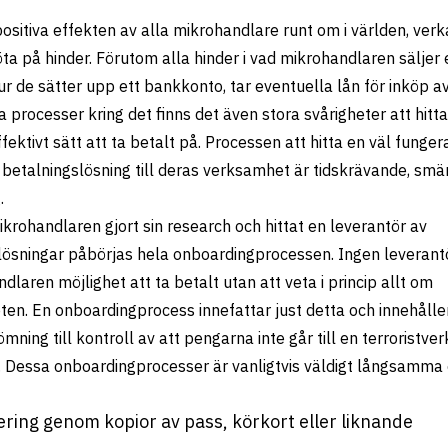
ositiva effekten av alla mikrohandlare runt om i världen, ver
öta på hinder. Förutom alla hinder i vad mikrohandlaren säljer 
ur de sätter upp ett bankkonto, tar eventuella lån för inköp a
 processer kring det finns det även stora svårigheter att hitta
ektivt sätt att ta betalt på. Processen att hitta en väl funge
betalningslösning till deras verksamhet är tidskrävande, sm
.
ikrohandlaren gjort sin research och hittat en leverantör av
lösningar påbörjas hela onboardingprocessen. Ingen leverant
dlaren möjlighet att ta betalt utan att veta i princip allt om
en. En onboardingprocess innefattar just detta och innehåller
mning till kontroll av att pengarna inte går till en terroristv
kt. Dessa onboardingprocesser är vanligtvis väldigt långsamma
iering genom kopior av pass, körkort eller liknande