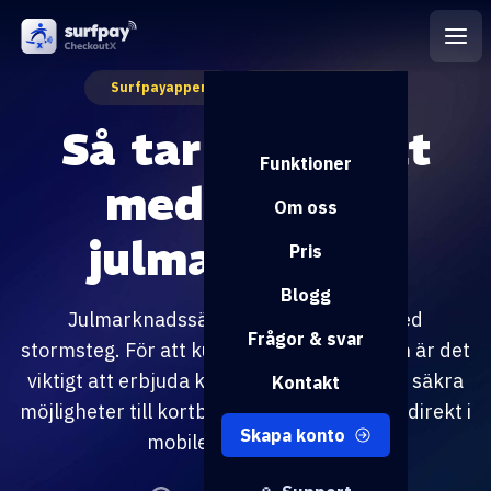
Surfpayappen
Småföretagande
Så tar du betalt
Funktioner
med kort på
Om oss
julmarknaden
Pris
Blogg
Julmarknadssäsongen närmar sig med
Frågor & svar
stormsteg. För att kunna öka försäljningen är det
viktigt att erbjuda kunderna bekväma och säkra
Kontakt
möjligheter till kortbetalning, vilket du gör direkt i
Skapa konto
mobilen med Surfpay.