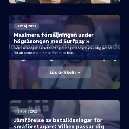
3 maj 2023
Maximera försäljningen under
högsäsongen med Surfpay »
Som säsongsbaserat företag är högsäsongen en viktig period
för att generera intäkter. Men med hög...
5 april 2023
Jämförelse av betallösningar för
småföretagare: Vilken passar dig