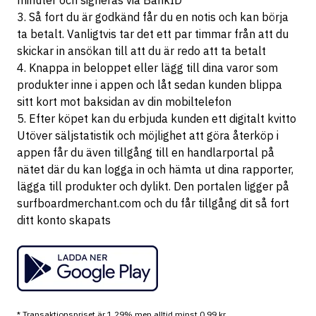
minuter och signeras via BankID
3. Så fort du är godkänd får du en notis och kan börja
ta betalt. Vanligtvis tar det ett par timmar från att du
skickar in ansökan till att du är redo att ta betalt
4. Knappa in beloppet eller lägg till dina varor som
produkter inne i appen och låt sedan kunden blippa
sitt kort mot baksidan av din mobiltelefon
5. Efter köpet kan du erbjuda kunden ett digitalt kvitto
Utöver säljstatistik och möjlighet att göra återköp i
appen får du även tillgång till en handlarportal på
nätet där du kan logga in och hämta ut dina rapporter,
lägga till produkter och dylikt. Den portalen ligger på
surfboardmerchant.com
och du får tillgång dit så fort
ditt konto skapats
* Transaktionspriset är 1,29% men alltid minst 0,99 kr