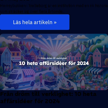
Hemsybutiken i Trelleborg är en institution med en rik historia
som sträcker sig över flera årtionde...
Läs hela artikeln »
Från dröm till verklighet: 10 heta
affärsidéer för 2024