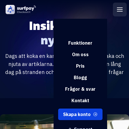
Insikter och
nyheter
Funktioner
Om oss
Dags att koka en kanna kaffe, luta dig tillbaka och
njuta av artiklarna. Perfekt syssla efter en lång
Pris
dag på stranden och bland vågorna, om du frågar
Blogg
oss.
Frågor & svar
Kontakt
Skapa konto