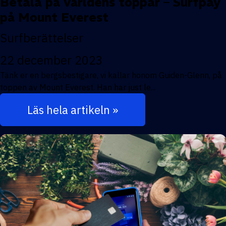
Betala på världens toppar – Surfpay
på Mount Everest
Surfberättelser
22 december 2023
Tänk er en bergsbestigare, vi kallar honom Guiden-Glenn, på
toppen av Mount Everest. Han har just le...
Läs hela artikeln »