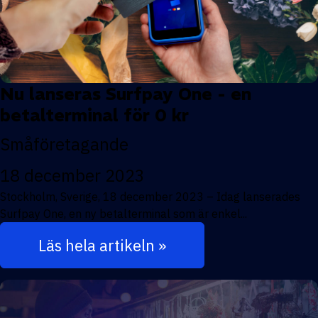
Nu lanseras Surfpay One - en
betalterminal för 0 kr
Småföretagande
18 december 2023
Stockholm, Sverige, 18 december 2023 – Idag lanserades
Surfpay One, en ny betalterminal som är enkel...
Läs hela artikeln »