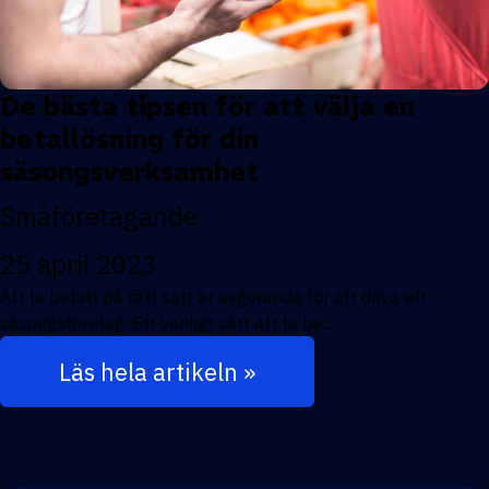
De bästa tipsen för att välja en
betallösning för din
säsongsverksamhet
Småföretagande
25 april 2023
Att ta betalt på rätt sätt är avgörande för att driva ett
säsongsföretag. Ett vanligt sätt att ta be...
Läs hela artikeln »