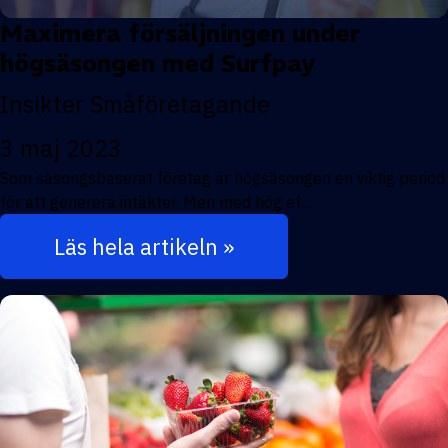
Maximera försäljningen under
högsäsongen med Surfpay
Insikter
Småföretagande
3 maj 2023
Som säsongsbaserat företag är högsäsongen en viktig period
för att generera intäkter. Men med hög ef...
Läs hela artikeln »