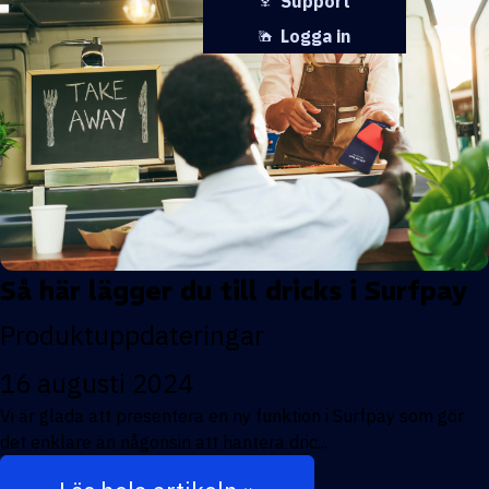
Support
Logga in
Så här lägger du till dricks i Surfpay
Produktuppdateringar
16 augusti 2024
Vi är glada att presentera en ny funktion i Surfpay som gör
det enklare än någonsin att hantera dric...