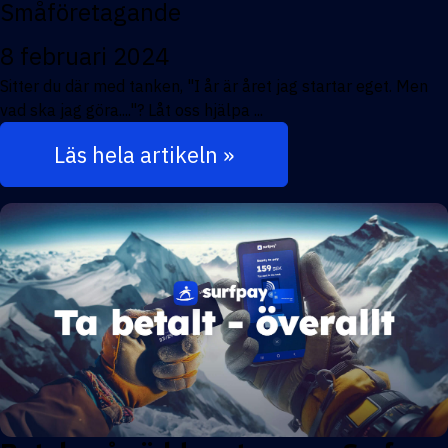
Småföretagande
8 februari 2024
Sitter du där med tanken, "I år är året jag startar eget. Men
vad ska jag göra...."? Låt oss hjälpa ...
Läs hela artikeln »