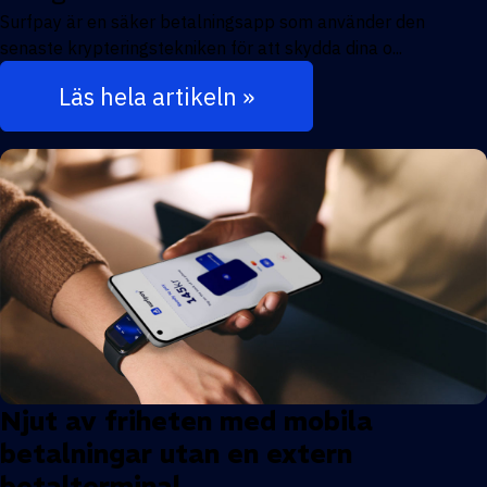
Surfpay är en säker betalningsapp som använder den
senaste krypteringstekniken för att skydda dina o...
Läs hela artikeln »
Njut av friheten med mobila
betalningar utan en extern
betalterminal