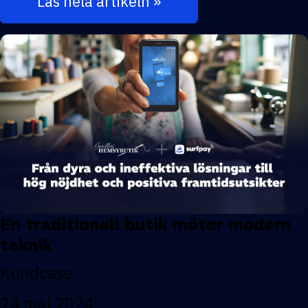
Läs hela artikeln »
En traditionell butik möter modern
teknik
Kundcase
24 maj 2024