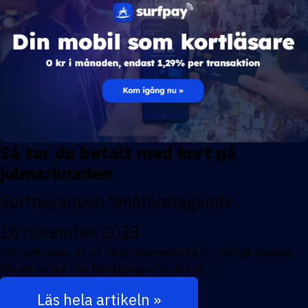
Så tar du betalt med kort på
julmarknaden
Surfpayappen
Småföretagande
16 november 2023
Julmarknaden är en viktig inkomstkälla för många företag.
För att kunna öka försäljningen är det vik...
Läs hela artikeln »